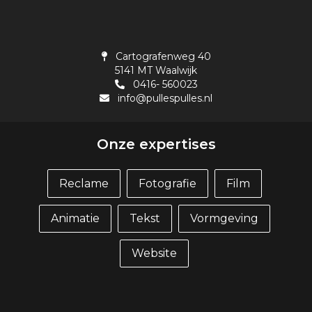
Cartografenweg 40
5141 MT Waalwijk
0416- 560023
info@pullespulles.nl
Onze expertises
Reclame
Fotografie
Film
Animatie
Tekst
Vormgeving
Website