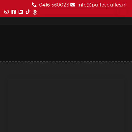
0416-560023
info@pullespulles.nl